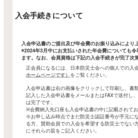
入会手続きについて
入会申込書のご提出及び年会費のお振り込みにより
※2024年3月中にお支払いされた年会費について
も
令
ます。なお、会員資格は下記の
入会手続きが完了次
正会員になるには、日本防災士会への個人での入
ホームページ
です）
をご覧ください。
入会申込書は
右の
画像をクリックして印刷し、書
記入した
入会申込書をメールまたはFAXで送付し、
は完了です。
※会費納入先口座も入会申込書の中に記載されて
※お申し込み時点でまだ防災士認証番号が手元に
る方、賛助会員での入会を希望する防災士でない
にそれらの旨をご記入ください。