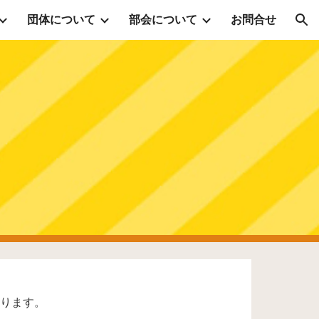
団体について
部会について
お問合せ
ion
あります。